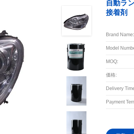
自動ラン
接着剤
Brand Name:
Model Numbe
MOQ:
価格:
Delivery Tim
Payment Ter