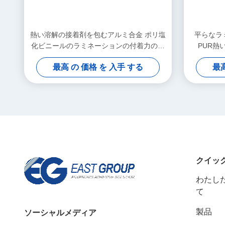
熱い溶解の接着剤を包むアルミ合金 ポリ塩
平らなラ
化ビニールのラミネーションの付着力のプ
PUR熱
ロフィール
最高 の 価格 を 入手 する
最高
クイッ
わたした
て
製品
ソーシャルメディア