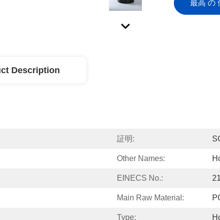
最高 の 
ct Description
証明:
S
Other Names:
Ho
EINECS No.:
2
Main Raw Material:
P
Type:
Ho