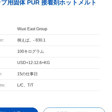
プ用固体 PUR 接着剤ホットメルト
Wuxi East Group
r:
例えば。- 830.1
100キログラム
USD+12-12.6+KG
e:
15の仕事日
ms:
L/C、T/T