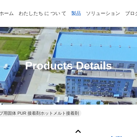
ホーム
わたしたち に つい て
製品
ソリューション
ブロ
Products Details
プ用固体 PUR 接着剤ホットメルト接着剤