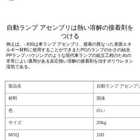
自動ランプ アセンブリは熱い溶解の接着剤を
つける
例えば。- 830は車ランプ アセンブリ、接着の異なった表面エネ
ルギー材料に使用することができまたPCのランプのかさの結合
PPランプ ハウジングのような現代車ランプの組立工程のための
非常によい適用がある反応熱い溶解の接着剤を治すポリウレタン
湿気である。
製品名
自動ランプ アセンブ
材料
固体
色
白い
サイズ
20kg
MOQ
100