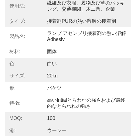
繊維及び衣服、履物及び革のパッキ
使用法:
ング、交通機関、木工業、企業
タイプ:
接着剤PURの熱い溶解の接着剤
ランプ アセンブリ接着剤の熱い溶解
製品名:
Adhesiv
材料:
固体
色:
白い
サイズ:
20kg
形:
バケツ
高いintialとらわれの強さおよび最終
特徴:
的なとらわれの強さ
MOQ:
100
港:
ウーシー