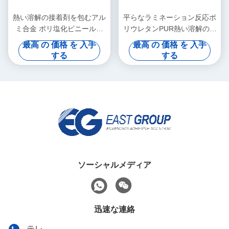
熱い溶解の接着剤を包むアル
平らなラミネーション反応ポ
ミ合金 ポリ塩化ビニールの
リウレタンPUR熱い溶解の接
ラミネーションの付着力のプ
着剤熱抵抗の木工業
最高 の 価格 を 入手
最高 の 価格 を 入手
ロフィール
する
する
ソーシャルメディア
迅速な連絡
テレ