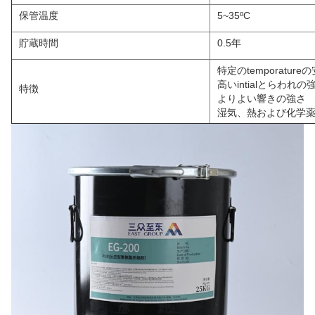
保管温度
5~35ºC
貯蔵時間
0.5年
特定のtemporatur
高いintialとらわ
特徴
よりよい響きの強さ
湿気、熱および化学