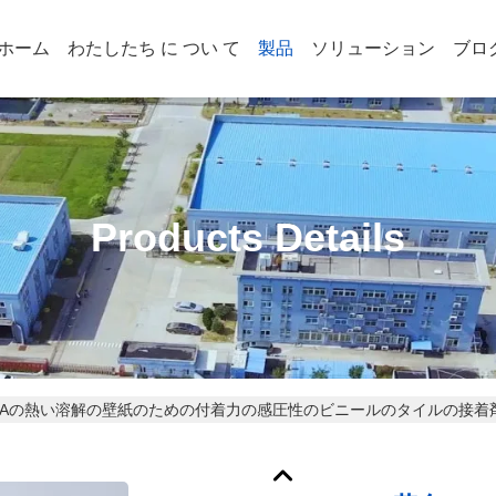
ホーム
わたしたち に つい て
製品
ソリューション
ブロ
Products Details
SAの熱い溶解の壁紙のための付着力の感圧性のビニールのタイルの接着