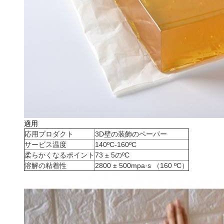
適用
応用プロダクト
3D壁の装飾のペーパー
サービス温度
140ºC-160ºC
柔らかくなるポイント
73 ± 5のºC
溶解の粘着性
2800 ± 500mpa·s （160 ºC）