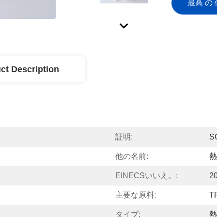
最高 の 
ct Description
証明:
S
他の名前:
熱
EINECSいいえ。:
2
主要な原料:
T
タイプ:
熱