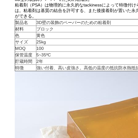
粘着剤（PSA）は物理的に永久的なtackinessによって
は。粘着剤は基質の結合を許可する、また後接着剤が置いた永
ができる。
製品名
3D壁の装飾のペーパーのための粘着剤
材料
ブロック
色
黄色
サイズ
25kg
MOQ
100
保管温度
5~35ºC
貯蔵時間
2年
特徴
強い付着、高い皮強さ。高低の温度の抵抗防水熱抵