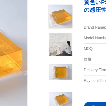
黄色いP
の感圧
Brand Name:
Model Numbe
MOQ:
価格:
Delivery Tim
Payment Ter