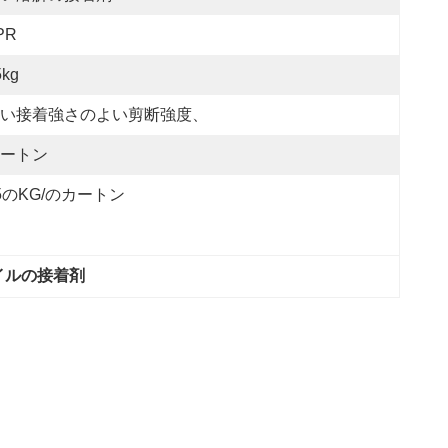
PR
5kg
い接着強さのよい剪断強度、
ートン
5のKG/のカートン
イルの接着剤