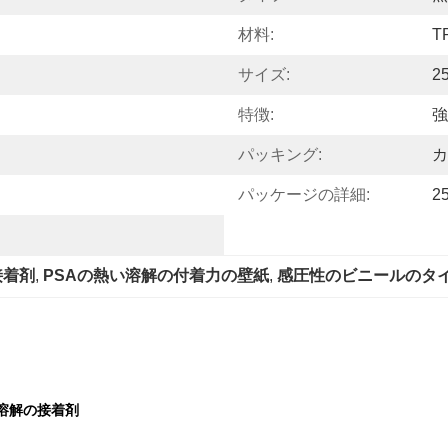
材料:
T
サイズ:
2
特徴:
強
パッキング:
カ
パッケージの詳細:
2
接着剤
, 
PSAの熱い溶解の付着力の壁紙
, 
感圧性のビニールのタ
溶解の接着剤