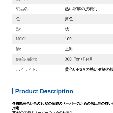
製品名:
熱い溶解の接着剤
色:
黄色
形:
枕
MOQ:
100
港:
上海
供給の能力:
300+Ton+per月
ハイライト:
黄色いPSAの熱い溶解の
Product Description
多機能黄色い色の3d壁の装飾のペーパーのための感圧性の熱い
指定
3D壁の装飾のペーパーのための粘着剤