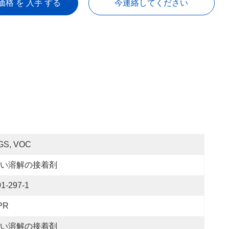
価格 を 入手 する
今連絡してください
GS, VOC
い溶解の接着剤
01-297-1
PR
い溶解の接着剤