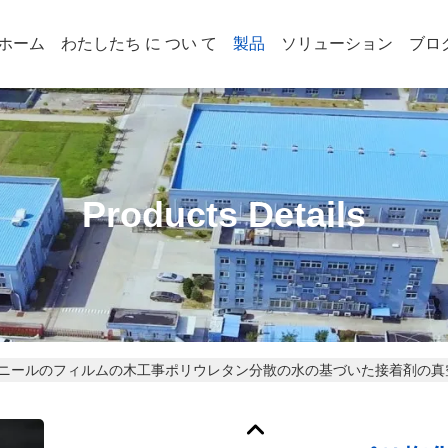
ホーム
わたしたち に つい て
製品
ソリューション
ブロ
Products Details
ニールのフィルムの木工事ポリウレタン分散の水の基づいた接着剤の真