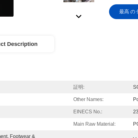
最高 の 
ct Description
証明:
S
Other Names:
Po
EINECS No.:
2
Main Raw Material:
P
ent, Footwear & 