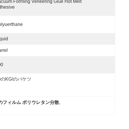
cuum Forming Veneering Glue Hot Melt 
dhesive
lyuerthane
quid
rrel
00
0のKG/のバケツ
のフィルム ポリウレタン分散
, 