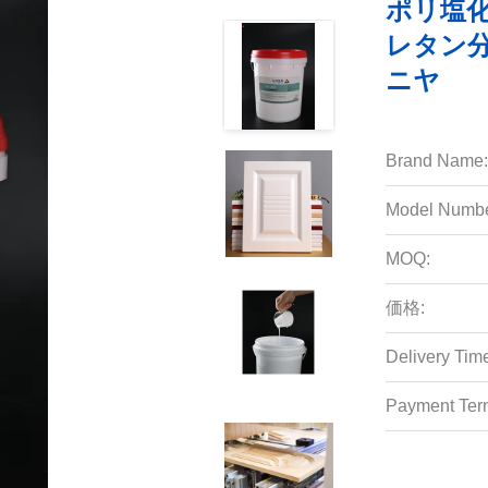
ポリ塩
レタン
ニヤ
Brand Name:
Model Numbe
MOQ:
価格:
Delivery Tim
Payment Ter