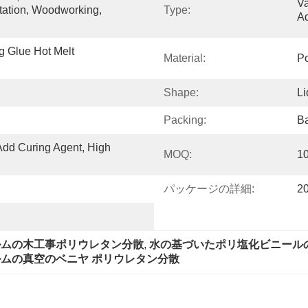
Va
tation, Woodworking, 
Type:
A
 Glue Hot Melt 
Material:
Po
Shape:
Li
Packing:
Ba
dd Curing Agent, High 
MOQ:
1
パッケージの詳細:
2
ルムの木工事ポリウレタン分散
, 
水の基づいたポリ塩化ビニール
ムの真空のベニヤ ポリウレタン分散