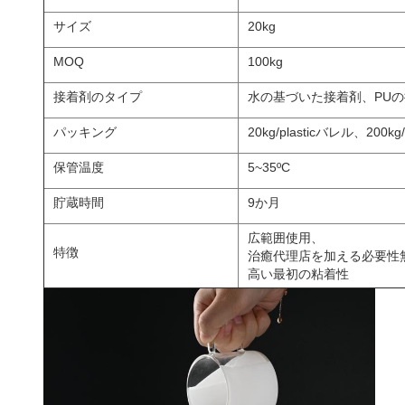
サイズ
20kg
MOQ
100kg
接着剤のタイプ
水の基づいた接着剤、PU
パッキング
20kg/plasticバレル、200kg
保管温度
5~35ºC
貯蔵時間
9か月
広範囲使用、
特徴
治癒代理店を加える必要性
高い最初の粘着性