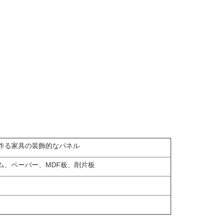
作る家具の装飾的なパネル
ム、ペーパー、MDF板、削片板