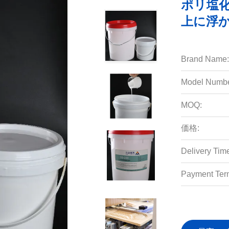
ポリ塩
上に浮か
Brand Name:
Model Numbe
MOQ:
価格:
Delivery Tim
Payment Ter