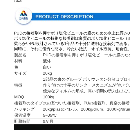
指定
PUDの接着剤を押すポリ塩化ビニールの膜のための水上に浮か
ポリ塩化ビニールの特別な接着剤は良質のポリ塩化ビニール（
柔らかいPU設計されている1部品の十分に透明な接着剤である
同時に、それに優秀な防水、冷たい抵抗、オイル抵抗、耐食性
製品名
PUDの接着剤を押すポリ塩化ビニールの膜の
材料
液体
色
白い
サイズ
20kg
1部品の東のグループ ポリウレタン分散はプロ
特徴
作り付けの十字のリンク・メカニズムが付いて
優秀なフィルムの形成、高い初期の勢力および
MOQ
100kg
接着剤のタイプ
水の基づいた接着剤、PUの接着剤、真空の接着
パッキング
20kg/plasticバレル、200kg/drum、1000kg/dru
保管温度
5~35ºC
貯蔵時間
9か月