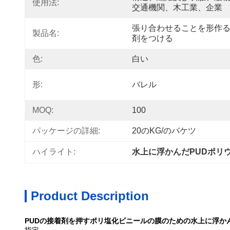
使用法:
交通機関、木工業、企業
張り合わせることを形作
製品名:
剤をつける
色:
白い
形:
バレル
MOQ:
100
パッケージの詳細:
20のKG/のバケツ
ハイライト:
水上に浮かんだPUDポリ
Product Description
PUDの接着剤を押すポリ塩化ビニールの膜のための水上に浮か