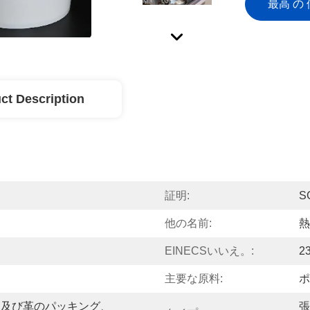
最高 の 
ct Description
証明:
S
他の名前:
熱
EINECSいいえ。:
2
主要な原料:
ポ
物及び革のパッキング、
張