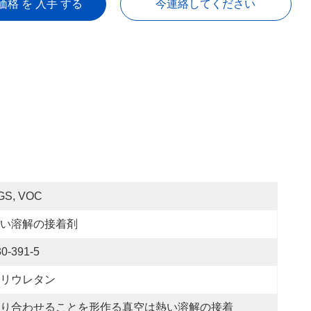
価格 を 入手 する
今連絡してください
GS, VOC
い溶解の接着剤
30-391-5
リウレタン
り合わせることを形作る真空は熱い溶解の接着