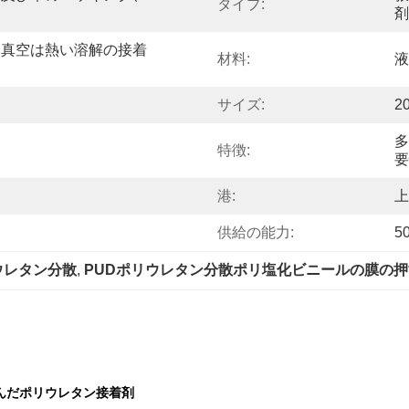
タイプ:
剤
る真空は熱い溶解の接着
材料:
液
サイズ:
2
多
特徴:
要
港:
上
供給の能力:
5
ウレタン分散
, 
PUDポリウレタン分散ポリ塩化ビニールの膜の
んだポリウレタン接着剤