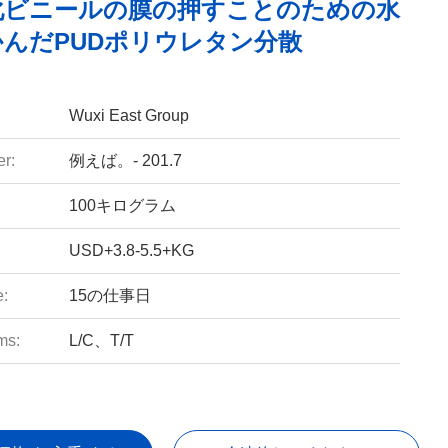
化ビニールの膜の押すことのための水
んだPUDポリウレタン分散
Wuxi East Group
r:
例えば。- 201.7
100キログラム
USD+3.8-5.5+KG
e:
15の仕事日
ms:
L/C、T/T