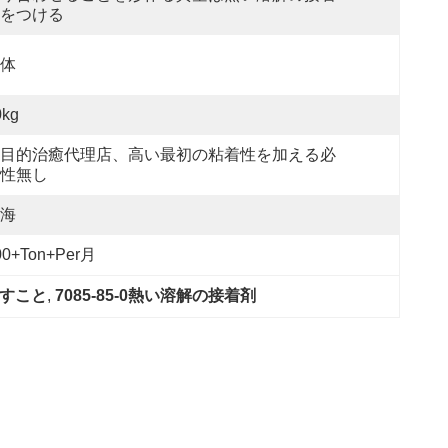
をつける
体
0kg
目的治癒代理店、高い最初の粘着性を加える必
性無し
海
00+Ton+per月
押すこと
, 
7085-85-0熱い溶解の接着剤