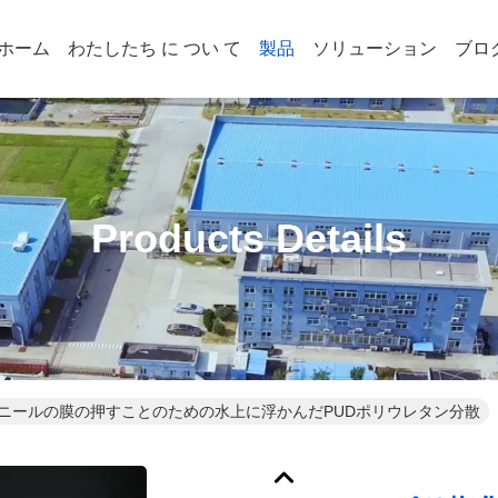
ホーム
わたしたち に つい て
製品
ソリューション
ブロ
Products Details
ニールの膜の押すことのための水上に浮かんだPUDポリウレタン分散