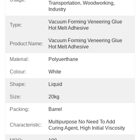
Transportation, Woodworking, 
Industry
Vacuum Forming Veneering Glue 
Type:
Hot Melt Adhesive
Vacuum Forming Veneering Glue 
Product Name:
Hot Melt Adhesive
Material:
Polyuerthane
Colour:
White
Shape:
Liquid
Size:
20kg
Packing:
Barrel
Multipurpose No Need To Add 
Characteristic:
Curing Agent, High Initial Viscosity