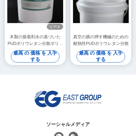
ビデオ
木製の接着剤水の基づいた
真空の膜の押す機械のための
PUDポリウレタン分散ポリ塩
耐熱性PUDポリウレタン分散
化ビニールの膜3Dの真空の
最高 の 価格 を 入手
最高 の 価格 を 入手
形成
する
する
ソーシャルメディア