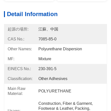
Detail Information
起源の場所:
江蘇、中国
CAS No.:
7085-85-0
Other Names:
Polyurethane Dispersion
MF:
Mixture
EINECS No.:
230-391-5
Classification:
Other Adhesives
Main Raw
POLYURETHANE
Material:
Construction, Fiber & Garment, 
Footwear & Leather, Packing, 
Usage: