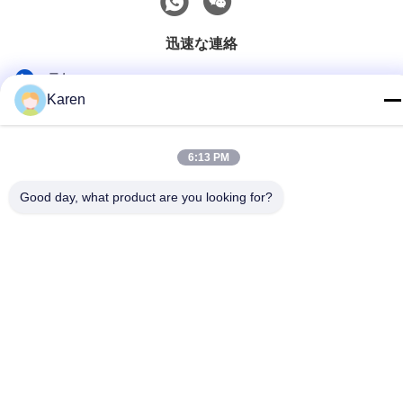
迅速な連絡
テレ
Karen
+86-18912490312
電子メール
6:13 PM
karenyang@wxszzd.com
Good day, what product are you looking for?
住所
部屋701-702、No.16 Huayunの道の、経済的でおよびテク
ノロジー開発の地帯、ウーシー
プライバシーポリシー
|
地図
中国 良好 品質 PURの熱い溶解の接着剤 サプライヤー。Copyright
© 2022-2026 Wuxi East Group Trading Co.,Ltd . 無断転載を禁じ
ます。