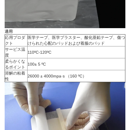
適用
応用プロダ
医学テープ、医学プラスター、酸化亜鉛テープ、傷つ
クト
けられた心配のパッドおよび着服のパッド
サービス温
110ºC-120ºC
度
柔らかくな
100± 5 ºC
るポイント
溶解の粘着
26000 ± 4000mpa·s （160 ºC）
性