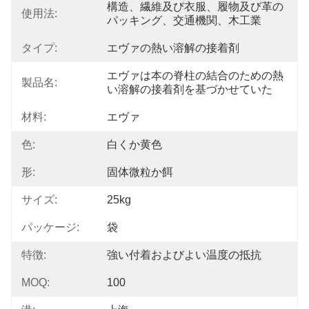
構造、繊維及び衣服、履物及び革の
使用法:
パッキング、交通機関、木工業
タイプ:
エヴァの熱い溶解の接着剤
エヴァは本の脊柱の結合のための熱
製品名:
い溶解の接着剤を基づかせていた
材料:
エヴァ
色:
白くか黄色
形:
固体微粒か餌
サイズ:
25kg
パッケージ:
袋
特徴:
強い付着およびよい温度の抵抗
MOQ:
100