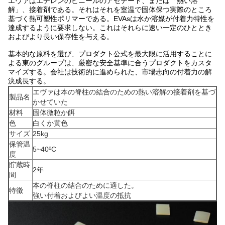
エヴァはエチレンのビニールのアセテート、または「熱い溶
解」、接着剤である。それはそれを室温で固体保つ実際のところ
基づく熱可塑性ポリマーである。EVAsは水か溶媒が付着力特性を
達成するように要求しない。これはそれらに速い一定のひととき
およびより長い保存性を与える。
基本的な原料を選び、プロダクト公式を最大限に活用することに
よる東のグループは、厳密な安全基準に合うプロダクトをカスタ
マイズする。会社は技術的に進められた、市場志向の付着力の解
決成長する。
エヴァは本の脊柱の結合のための熱い溶解の接着剤を基づ
製品名
かせていた
材料
固体微粒か餌
色
白くか黄色
サイズ
25kg
保管温
5~40ºC
度
貯蔵時
2年
間
本の脊柱の結合のために適した。
特徴
強い付着およびよい温度の抵抗