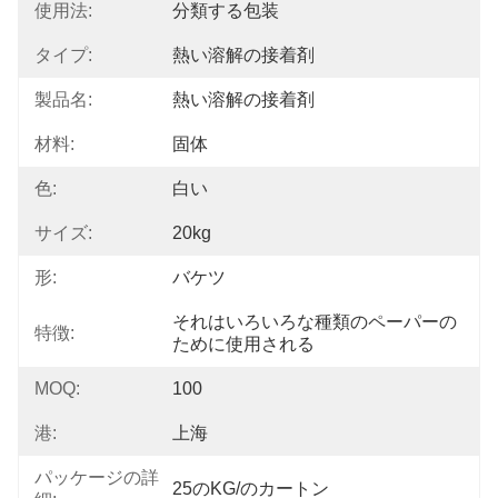
使用法:
分類する包装
タイプ:
熱い溶解の接着剤
製品名:
熱い溶解の接着剤
材料:
固体
色:
白い
サイズ:
20kg
形:
バケツ
それはいろいろな種類のペーパーの
特徴:
ために使用される
MOQ:
100
港:
上海
パッケージの詳
25のKG/のカートン