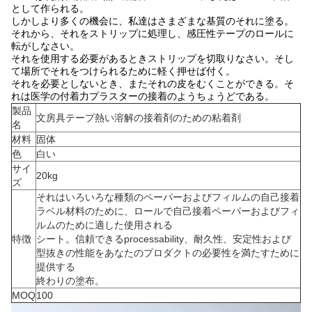
として作られる。
しかしより多くの機会に、私達はさまざまな基質のそれに塗る。
それから、それをストリップに処理し、感圧性テープのロールに
転がしなさい。
それを使用する必要があるときストリップを切取りなさい。そし
て場所でそれをつけられるために軽く押せば付く。
それを必要としないとき、またそれの皮をむくことができる。そ
れは医学の付着力プラスターの接着のようちょうどである。
製品
文房具テープ熱い溶解の接着剤のための粘着剤
名
材料
固体
色
白い
サイ
20kg
ズ
それはいろいろな種類のペーパーおよびフィルムの自己接着
ラベル材料のために、ロールで自己接着ペーパーおよびフィ
ルムのために適した使用される
特徴
シート。信頼できるprocessability、耐久性、安定性および
型抜きの性能をあなたのプロダクトの必要性を満たすために
提供する
終わりの塗布。
MOQ
100