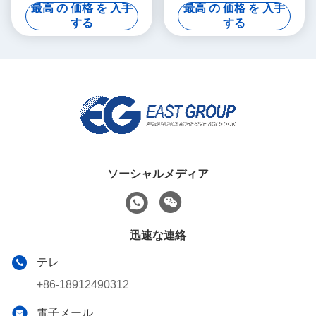
の包装の熱い溶解の付着力の
面のびん箱PSA
最高 の 価格 を 入手
最高 の 価格 を 入手
黄色
する
する
ソーシャルメディア
迅速な連絡
テレ
+86-18912490312
電子メール