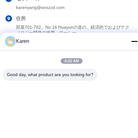
karenyang@wxszzd.com
住所
部屋701-702、No.16 Huayunの道の、経済的でおよびテク
ノロジー開発の地帯、ウーシー
Karen
プライバシーポリシー
|
地図
4:22 AM
中国 良好 品質 PURの熱い溶解の接着剤 サプライヤー。Copyright
© 2022-2026 Wuxi East Group Trading Co.,Ltd . 無断転載を禁じ
Good day, what product are you looking for?
ます。