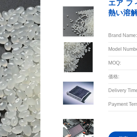
エア 
熱い溶解
Brand Name:
Model Numbe
MOQ:
価格:
Delivery Tim
Payment Ter