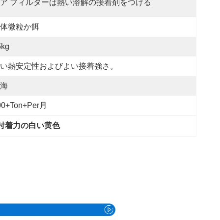
ア フィルターは熱い溶解の接着剤をつける
体微粒か餌
5kg
い熱安定性およびよい接着強さ。
海
00+Ton+per月
付着力の白い黄色