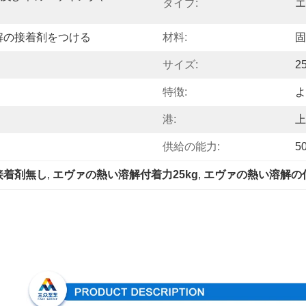
タイプ:
エ
解の接着剤をつける
材料:
固
サイズ:
2
特徴:
よ
港:
上
供給の能力:
5
接着剤無し
, 
エヴァの熱い溶解付着力25kg
, 
エヴァの熱い溶解の