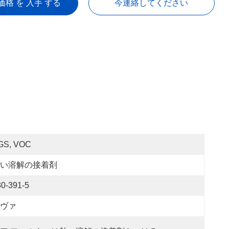
価格 を 入手 する
今連絡してください
GS, VOC
い溶解の接着剤
30-391-5
ヴァ