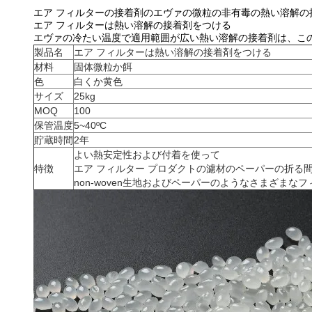
エア フィルターの接着剤のエヴァの微粒の非有毒の熱い溶解の
エア フィルターは熱い溶解の接着剤をつける
エヴァの冷たい温度で適用範囲が広い熱い溶解の接着剤は、こ
製品名
エア フィルターは熱い溶解の接着剤をつける
材料
固体微粒か餌
色
白くか黄色
サイズ
25kg
MOQ
100
保管温度
5~40ºC
貯蔵時間
2年
よい熱安定性および付着を使って
特徴
エア フィルター プロダクトの濾材のペーパーの折る
non-woven生地およびペーパーのようなさまざまな