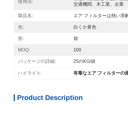
使用法:
交通機関、木工業、企業
製品名:
エア フィルターは熱い溶
色:
白くか黄色
形:
袋
MOQ:
100
パッケージの詳細:
25のKG/袋
ハイライト:
有毒なエア フィルターの
Product Description