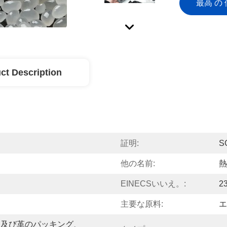
最高 の 
ct Description
証明:
S
他の名前:
熱
EINECSいいえ。:
2
主要な原料:
エ
物及び革のパッキング、