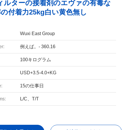
フィルターの接着剤のエヴァの有毒な
の付着力25kg白い黄色無し
Wuxi East Group
r:
例えば。- 360.16
100キログラム
USD+3.5-4.0+KG
e:
15の仕事日
ms:
L/C、T/T