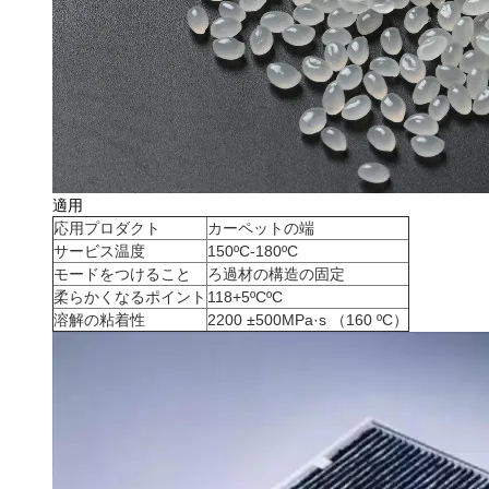
適用
応用プロダクト
カーペットの端
サービス温度
150ºC-180ºC
モードをつけること
ろ過材の構造の固定
柔らかくなるポイント
118+5ºCºC
溶解の粘着性
2200 ±500MPa·s （160 ºC）