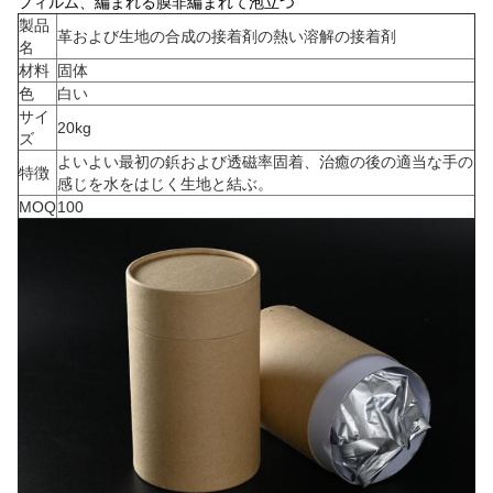
フィルム、編まれる膜非編まれて泡立つ
製品
革および生地の合成の接着剤の熱い溶解の接着剤
名
材料
固体
色
白い
サイ
20kg
ズ
よいよい最初の鋲および透磁率固着、治癒の後の適当な手の
特徴
感じを水をはじく生地と結ぶ。
MOQ
100