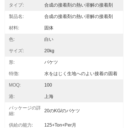
タイプ:
合成の接着剤の熱い溶解の接着剤
製品名:
合成の接着剤の熱い溶解の接着剤
材料:
固体
色:
白い
サイズ:
20kg
形:
バケツ
特徴:
水をはじく生地へのよい接着の固着
MOQ:
100
港:
上海
パッケージの詳
20のKG/のバケツ
細:
供給の能力:
125+Ton+per月