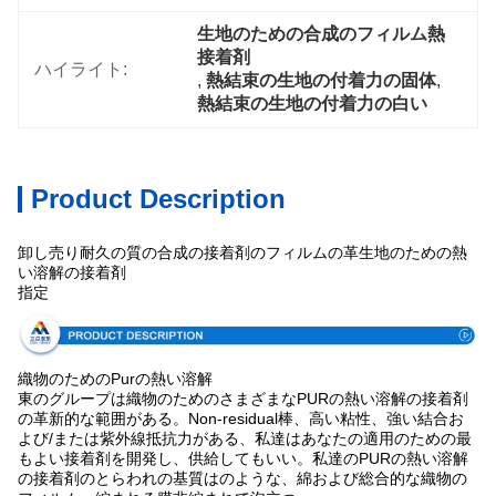
生地のための合成のフィルム熱
接着剤
ハイライト:
, 
熱結束の生地の付着力の固体
, 
熱結束の生地の付着力の白い
Product Description
卸し売り耐久の質の合成の接着剤のフィルムの革生地のための熱
い溶解の接着剤
指定
織物のためのPurの熱い溶解
東のグループは織物のためのさまざまなPURの熱い溶解の接着剤
の革新的な範囲がある。Non-residual棒、高い粘性、強い結合お
よび/または紫外線抵抗力がある、私達はあなたの適用のための最
もよい接着剤を開発し、供給してもいい。私達のPURの熱い溶解
の接着剤のとらわれの基質はのような、綿および総合的な織物の