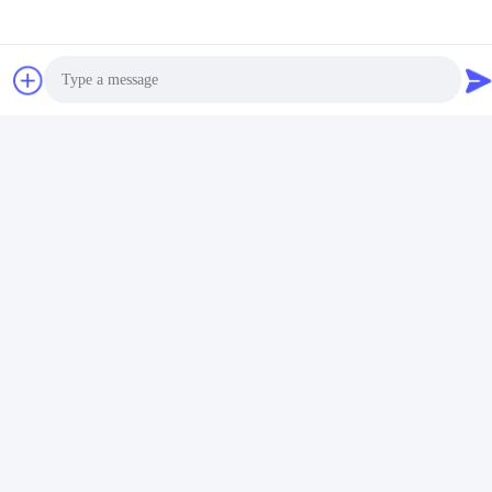
PURおよび真空。
Q:どの位あなたの受渡し時間はあるか。
:通常それは商品が在庫にあれば3-5日である。またはそれは量に
従って商品が在庫になければ10-20日、それあるである。
Q:サンプルを提供するか。それまたは余分は自由にあるか。
:はい、私達は自由電荷のためのサンプルを提供できたが、貨物の
費用を支払わない。
Tags:
熱結束の生地の付着力の固体
Photo
熱結束の生地の付着力の白い
Video Call
生地のための合成のフィルム熱接着剤
Audio Call
Related Products