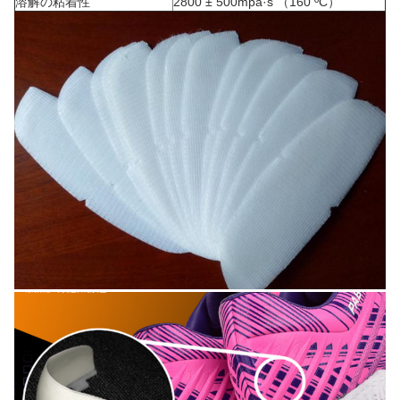
溶解の粘着性
2800 ± 500mpa·s （160 ºC）