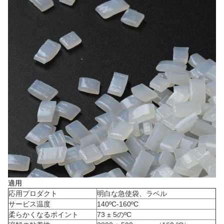
適用
応用プロダクト
明白な急使袋、ラベル
サービス温度
140ºC-160ºC
柔らかくなるポイント
73 ± 5のºC