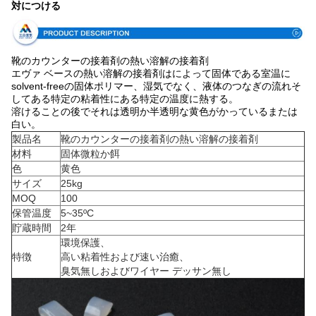
対につける
靴のカウンターの接着剤の熱い溶解の接着剤
エヴァ ベースの熱い溶解の接着剤はによって固体である室温に
solvent-freeの固体ポリマー、湿気でなく、液体のつなぎの流れそ
してある特定の粘着性にある特定の温度に熱する。
溶けることの後でそれは透明か半透明な黄色がかっているまたは
白い。
製品名
靴のカウンターの接着剤の熱い溶解の接着剤
材料
固体微粒か餌
色
黄色
サイズ
25kg
MOQ
100
保管温度
5~35ºC
貯蔵時間
2年
環境保護、
特徴
高い粘着性および速い治癒、
臭気無しおよびワイヤー デッサン無し