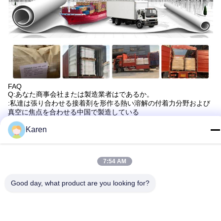
FAQ
Q:あなた商事会社または製造業者はであるか。
:私達は張り合わせる接着剤を形作る熱い溶解の付着力分野および
真空に焦点を合わせる中国で製造している
Q:何を私達から買うことができるか。
Karen
張り合わせる接着剤を形作る熱い溶解の接着剤、エヴァ、PSA、
PURおよび真空。
Q:どの位あなたの受渡し時間はあるか。
:通常それは商品が在庫にあれば3-5日である。またはそれは量に
7:54 AM
従って商品が在庫になければ10-20日、それあるである。
Q:サンプルを提供するか。それまたは余分は自由にあるか。
:はい、私達は自由電荷のためのサンプルを提供できたが、貨物の
Good day, what product are you looking for?
費用を支払わない。
Tags:
エヴァの熱い溶解の付着力工業