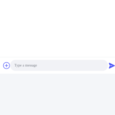
端バンディングの接着剤の黄色
ポリ塩化ビニール エヴァの熱い溶解の接着剤
Related Products
Photo
Video Call
ビデオ
ビデオ