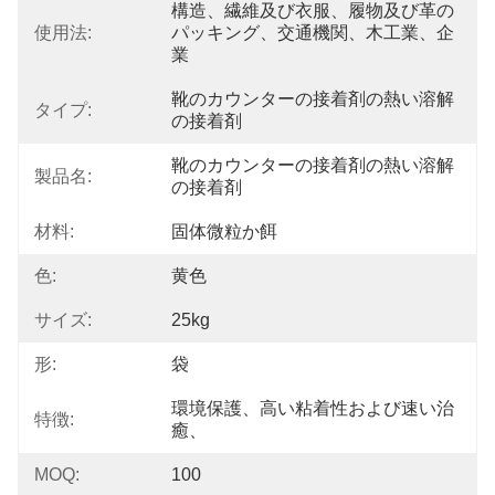
構造、繊維及び衣服、履物及び革の
使用法:
パッキング、交通機関、木工業、企
業
靴のカウンターの接着剤の熱い溶解
タイプ:
の接着剤
靴のカウンターの接着剤の熱い溶解
製品名:
の接着剤
材料:
固体微粒か餌
色:
黄色
サイズ:
25kg
形:
袋
環境保護、高い粘着性および速い治
特徴:
癒、
MOQ:
100