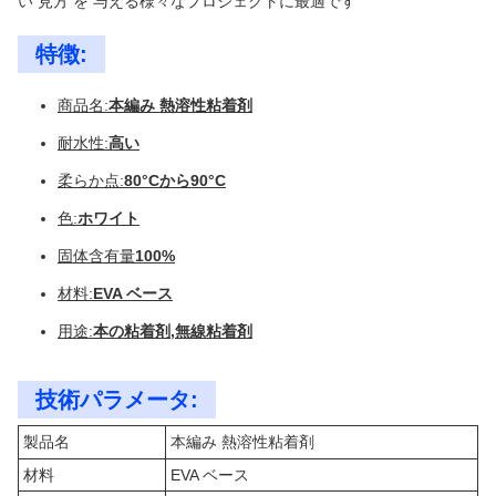
い 見方 を 与える様々なプロジェクトに最適です
特徴:
商品名:
本編み 熱溶性粘着剤
耐水性:
高い
柔らか点:
80°Cから90°C
色:
ホワイト
固体含有量
100%
材料:
EVA ベース
用途:
本の粘着剤,無線粘着剤
技術パラメータ:
製品名
本編み 熱溶性粘着剤
材料
EVA ベース