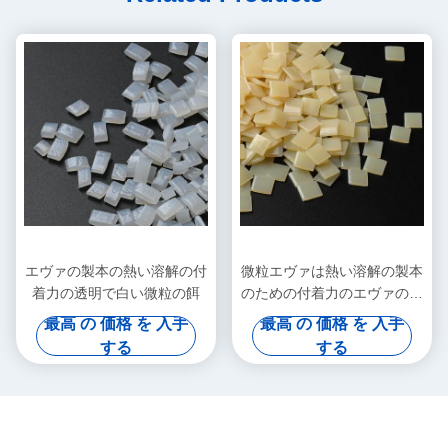
エヴァの製本の熱い溶解の付
微粒エヴァは熱い溶解の製本
着力の透明で白い微粒の餌
のための付着力のエヴァの熱
い溶解の接着剤を基づかせて
最高 の 価格 を 入手
最高 の 価格 を 入手
いた
する
する