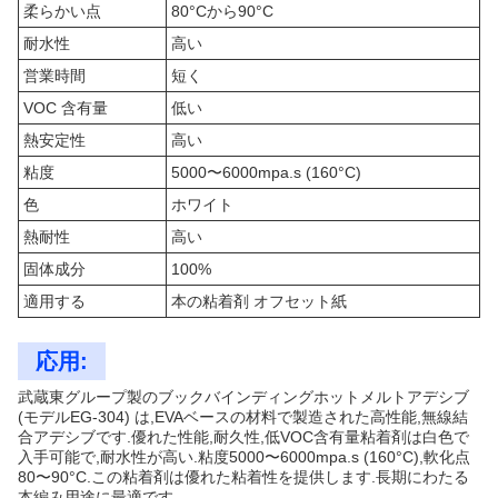
柔らかい点
80°Cから90°C
耐水性
高い
営業時間
短く
VOC 含有量
低い
熱安定性
高い
粘度
5000〜6000mpa.s (160°C)
色
ホワイト
熱耐性
高い
固体成分
100%
適用する
本の粘着剤 オフセット紙
応用:
武蔵東グループ製のブックバインディングホットメルトアデシブ
(モデルEG-304) は,EVAベースの材料で製造された高性能,無線結
合アデシブです.優れた性能,耐久性,低VOC含有量粘着剤は白色で
入手可能で,耐水性が高い.粘度5000〜6000mpa.s (160°C),軟化点
80〜90°C.この粘着剤は優れた粘着性を提供します.長期にわたる
本編み用途に最適です