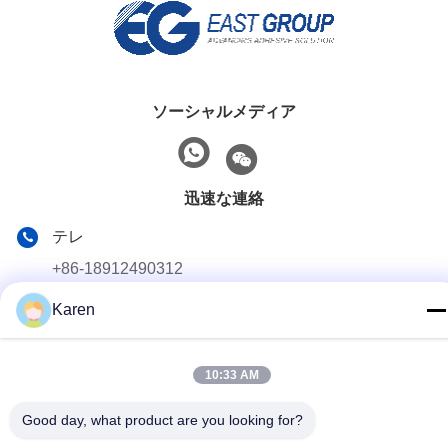
ソーシャルメディア
迅速な連絡
テレ
+86-18912490312
電子メール
Karen
karenyang@wxszzd.com
10:33 AM
住所
部屋701-702、No.16 Huayunの道の、経済的でおよびテク
Good day, what product are you looking for?
ノロジー開発の地帯、ウーシー