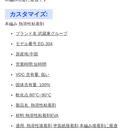
カスタマイズ:
本編み 熱溶性粘着剤
ブランド名:武蔵東グループ
モデル番号:EG-304
原産地:中国
営業時間:短時間
VOC 含有量: 低い
固体含有量: 100%
軟化点:80°C~90°C
製品名: 熱溶性粘着剤
材料:熱溶性粘着剤EVA
適用: 熱溶性接着剤,塗装紙接着剤,本編み接着剤に最適