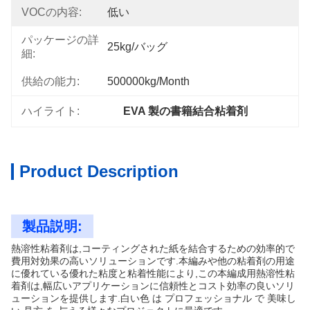
VOCの内容:
低い
パッケージの詳
25kg/バッグ
細:
供給の能力:
500000kg/month
ハイライト:
EVA 製の書籍結合粘着剤
Product Description
製品説明:
熱溶性粘着剤は,コーティングされた紙を結合するための効率的で
費用対効果の高いソリューションです.本編みや他の粘着剤の用途
に優れている優れた粘度と粘着性能により,この本編成用熱溶性粘
着剤は,幅広いアプリケーションに信頼性とコスト効率の良いソリ
ューションを提供します.白い色 は プロフェッショナル で 美味し