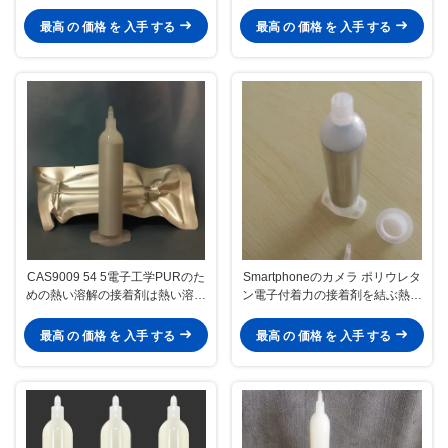
着剤
ための熱い溶解の接着剤
最高 の 価格 を 入手 する
最高 の 価格 を 入手 する
CAS9009 54 5電子工学PURのた
Smartphoneのカメラ ポリウレタ
めの熱い溶解の接着剤は熱い溶解
ン電子付着力の接着剤を結ぶ熱い
の接着剤30mlの管を基づかせてい
溶解の接着剤の端
た
最高 の 価格 を 入手 する
最高 の 価格 を 入手 する