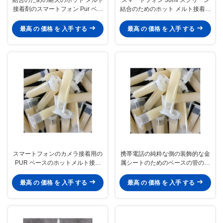
接着剤のスマートフォン Pur ベー
結合のためのホット メルト接着剤
スの接着剤 30ml
の管固体 Pur ベース
最高 の 価格 を 入手 する
最高 の 価格 を 入手 する
スマートフォンのカメラ接着用の
携帯電話の純粋な側の装飾的な金
PUR ベースのホットメルト接着
属シートのためのベースの管のホ
剤の接着剤
ット メルト接着剤
最高 の 価格 を 入手 する
最高 の 価格 を 入手 する