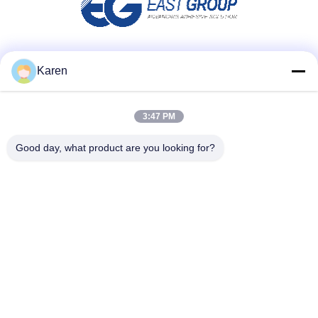
ソーシャルメディア
Karen
3:47 PM
迅速な連絡
Good day, what product are you looking for?
テレ
+86-18912490312
電子メール
karenyang@wxszzd.com
住所
部屋701-702、No.16 Huayunの道の、経済的でおよびテク
ノロジー開発の地帯、ウーシー