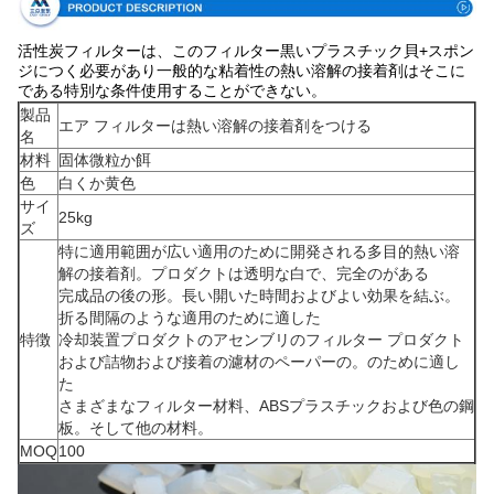
活性炭フィルターは、このフィルター黒いプラスチック貝+スポン
ジにつく必要があり一般的な粘着性の熱い溶解の接着剤はそこに
である特別な条件使用することができない。
製品
エア フィルターは熱い溶解の接着剤をつける
名
材料
固体微粒か餌
色
白くか黄色
サイ
25kg
ズ
特に適用範囲が広い適用のために開発される多目的熱い溶
解の接着剤。プロダクトは透明な白で、完全のがある
完成品の後の形。長い開いた時間およびよい効果を結ぶ。
折る間隔のような適用のために適した
特徴
冷却装置プロダクトのアセンブリのフィルター プロダクト
および詰物および接着の濾材のペーパーの。のために適し
た
さまざまなフィルター材料、ABSプラスチックおよび色の鋼
板。そして他の材料。
MOQ
100