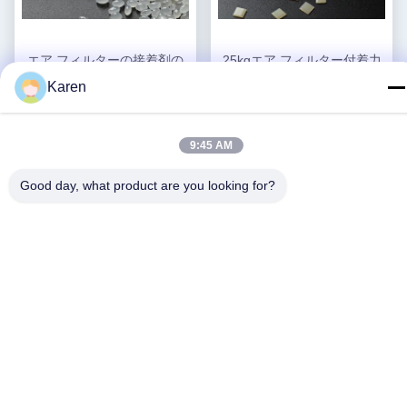
エア フィルターの接着剤の
25kgエア フィルター付着力
エヴァの有毒な熱い溶解の付
の7085-85-0エヴァは熱い溶
Karen
着力25kg白い黄色無し
解の接着剤を基づかせていた
最高 の 価格 を 入手
最高 の 価格 を 入手
する
する
9:45 AM
Good day, what product are you looking for?
ソーシャルメディア
迅速な連絡