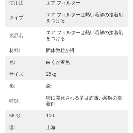
使用法:
エア フィルター
エア フィルターは熱い溶解の接着剤
タイプ:
をつける
エア フィルターは熱い溶解の接着剤
製品名:
をつける
材料:
固体微粒か餌
色:
白くか黄色
サイズ:
25kg
形:
袋
特に開発される多目的熱い溶解の接
特徴:
着剤
MOQ:
100
港:
上海